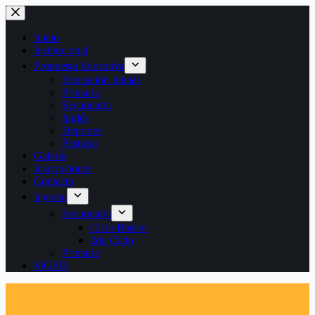
Saltar
al
contenido
Inicio
Institucional
Propuesta Educativa
Educación Inicial
Primaria
Secundaria
Inglés
Deportes
Pastoral
Galería
Inscripciones
Contacto
Ingreso
Secundaria
Ciclo Básico
2do Ciclo
Primaria
SIGED