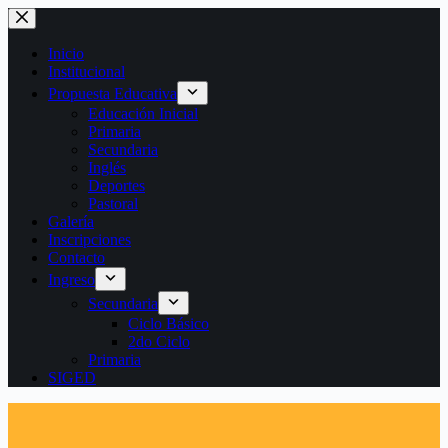
Saltar
al
contenido
Inicio
Institucional
Propuesta Educativa
Educación Inicial
Primaria
Secundaria
Inglés
Deportes
Pastoral
Galería
Inscripciones
Contacto
Ingreso
Secundaria
Ciclo Básico
2do Ciclo
Primaria
SIGED