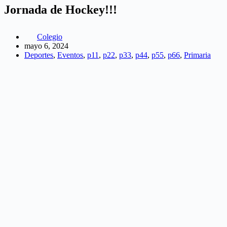
Jornada de Hockey!!!
Colegio
mayo 6, 2024
Deportes
,
Eventos
,
p11
,
p22
,
p33
,
p44
,
p55
,
p66
,
Primaria