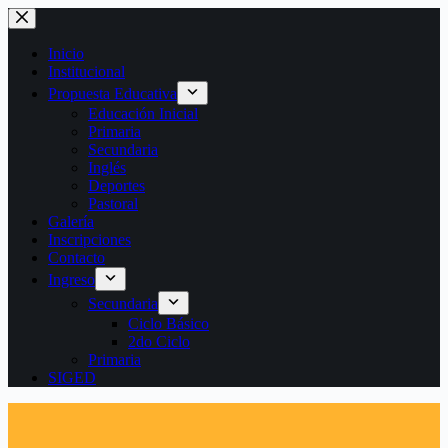
Saltar
al
contenido
Inicio
Institucional
Propuesta Educativa
Educación Inicial
Primaria
Secundaria
Inglés
Deportes
Pastoral
Galería
Inscripciones
Contacto
Ingreso
Secundaria
Ciclo Básico
2do Ciclo
Primaria
SIGED