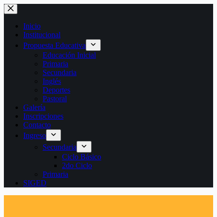
Saltar
al
contenido
Inicio
Institucional
Propuesta Educativa
Educación Inicial
Primaria
Secundaria
Inglés
Deportes
Pastoral
Galería
Inscripciones
Contacto
Ingreso
Secundaria
Ciclo Básico
2do Ciclo
Primaria
SIGED