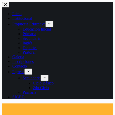
Saltar
al
contenido
Inicio
Institucional
Propuesta Educativa
Educación Inicial
Primaria
Secundaria
Inglés
Deportes
Pastoral
Galería
Inscripciones
Contacto
Ingreso
Secundaria
Ciclo Básico
2do Ciclo
Primaria
SIGED