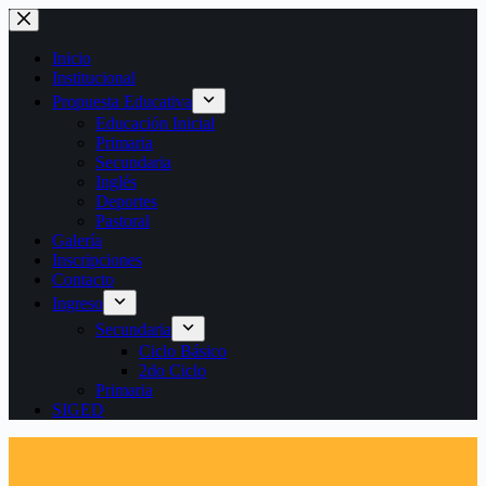
Saltar
al
contenido
Inicio
Institucional
Propuesta Educativa
Educación Inicial
Primaria
Secundaria
Inglés
Deportes
Pastoral
Galería
Inscripciones
Contacto
Ingreso
Secundaria
Ciclo Básico
2do Ciclo
Primaria
SIGED