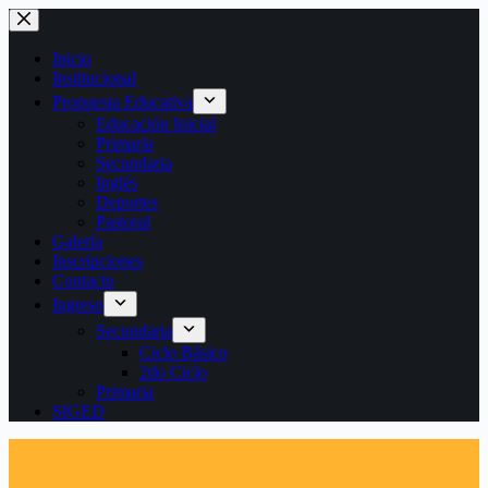
Saltar
al
contenido
Inicio
Institucional
Propuesta Educativa
Educación Inicial
Primaria
Secundaria
Inglés
Deportes
Pastoral
Galería
Inscripciones
Contacto
Ingreso
Secundaria
Ciclo Básico
2do Ciclo
Primaria
SIGED