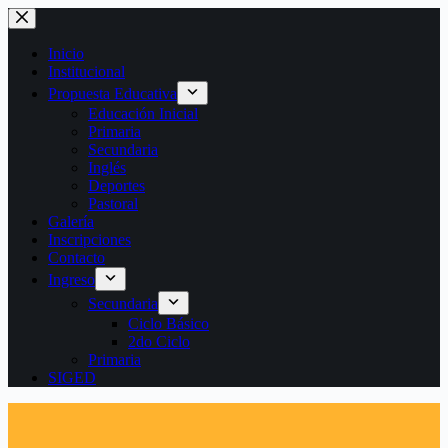
Saltar
al
contenido
Inicio
Institucional
Propuesta Educativa
Educación Inicial
Primaria
Secundaria
Inglés
Deportes
Pastoral
Galería
Inscripciones
Contacto
Ingreso
Secundaria
Ciclo Básico
2do Ciclo
Primaria
SIGED