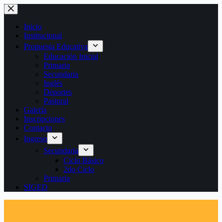
Saltar
al
contenido
Inicio
Institucional
Propuesta Educativa
Educación Inicial
Primaria
Secundaria
Inglés
Deportes
Pastoral
Galería
Inscripciones
Contacto
Ingreso
Secundaria
Ciclo Básico
2do Ciclo
Primaria
SIGED