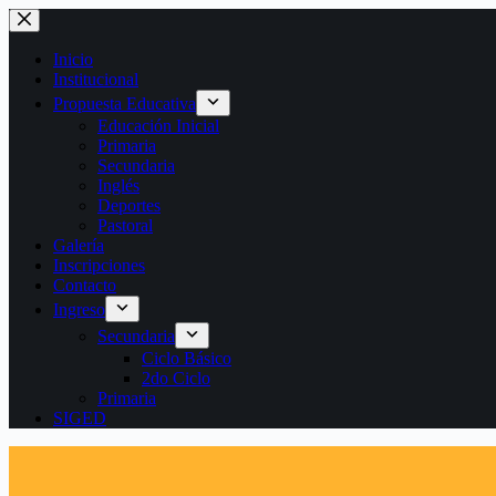
Saltar
al
contenido
Inicio
Institucional
Propuesta Educativa
Educación Inicial
Primaria
Secundaria
Inglés
Deportes
Pastoral
Galería
Inscripciones
Contacto
Ingreso
Secundaria
Ciclo Básico
2do Ciclo
Primaria
SIGED