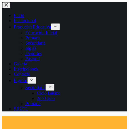
Saltar
al
contenido
Inicio
Institucional
Propuesta Educativa
Educación Inicial
Primaria
Secundaria
Inglés
Deportes
Pastoral
Galería
Inscripciones
Contacto
Ingreso
Secundaria
Ciclo Básico
2do Ciclo
Primaria
SIGED