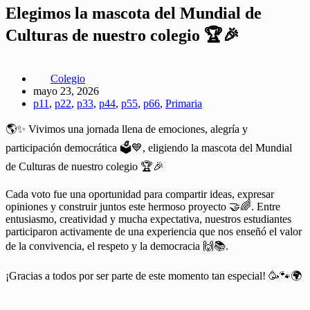
Elegimos la mascota del Mundial de
Culturas de nuestro colegio 🏆🎉
Colegio
mayo 23, 2026
p11
,
p22
,
p33
,
p44
,
p55
,
p66
,
Primaria
🌎✨ Vivimos una jornada llena de emociones, alegría y
participación democrática 🗳️💙, eligiendo la mascota del Mundial
de Culturas de nuestro colegio 🏆🎉
Cada voto fue una oportunidad para compartir ideas, expresar
opiniones y construir juntos este hermoso proyecto 🤝🌈. Entre
entusiasmo, creatividad y mucha expectativa, nuestros estudiantes
participaron activamente de una experiencia que nos enseñó el valor
de la convivencia, el respeto y la democracia 🙌📚.
¡Gracias a todos por ser parte de este momento tan especial! 🥳🐾🌍