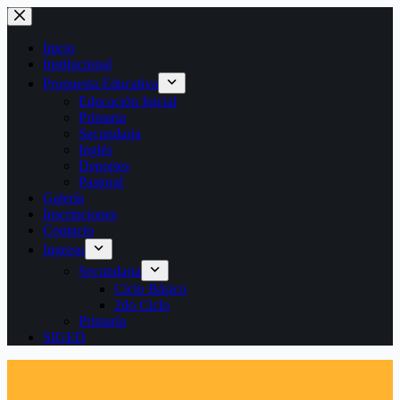
Saltar
al
contenido
Inicio
Institucional
Propuesta Educativa
Educación Inicial
Primaria
Secundaria
Inglés
Deportes
Pastoral
Galería
Inscripciones
Contacto
Ingreso
Secundaria
Ciclo Básico
2do Ciclo
Primaria
SIGED