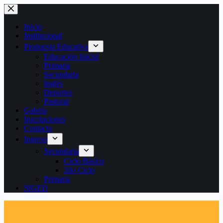
Saltar
al
contenido
Inicio
Institucional
Propuesta Educativa
Educación Inicial
Primaria
Secundaria
Inglés
Deportes
Pastoral
Galería
Inscripciones
Contacto
Ingreso
Secundaria
Ciclo Básico
2do Ciclo
Primaria
SIGED