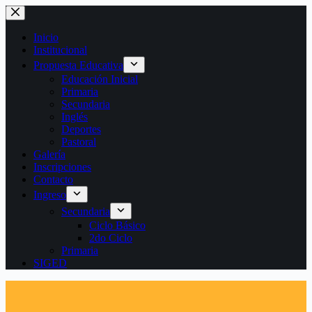
Saltar
al
contenido
Inicio
Institucional
Propuesta Educativa
Educación Inicial
Primaria
Secundaria
Inglés
Deportes
Pastoral
Galería
Inscripciones
Contacto
Ingreso
Secundaria
Ciclo Básico
2do Ciclo
Primaria
SIGED