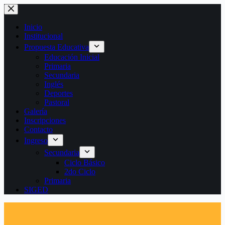
Saltar
al
contenido
Inicio
Institucional
Propuesta Educativa
Educación Inicial
Primaria
Secundaria
Inglés
Deportes
Pastoral
Galería
Inscripciones
Contacto
Ingreso
Secundaria
Ciclo Básico
2do Ciclo
Primaria
SIGED