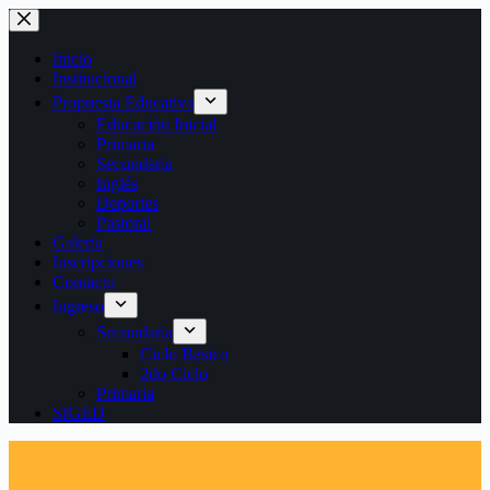
Saltar
al
contenido
Inicio
Institucional
Propuesta Educativa
Educación Inicial
Primaria
Secundaria
Inglés
Deportes
Pastoral
Galería
Inscripciones
Contacto
Ingreso
Secundaria
Ciclo Básico
2do Ciclo
Primaria
SIGED