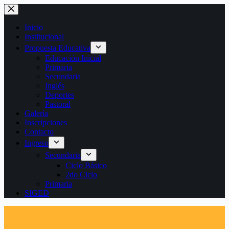
Saltar
al
contenido
Inicio
Institucional
Propuesta Educativa
Educación Inicial
Primaria
Secundaria
Inglés
Deportes
Pastoral
Galería
Inscripciones
Contacto
Ingreso
Secundaria
Ciclo Básico
2do Ciclo
Primaria
SIGED