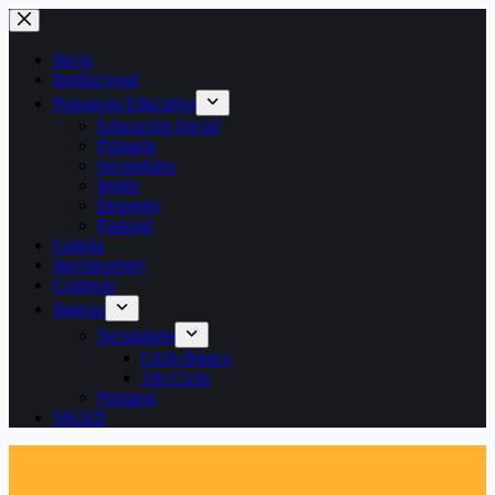
Saltar
al
contenido
Inicio
Institucional
Propuesta Educativa
Educación Inicial
Primaria
Secundaria
Inglés
Deportes
Pastoral
Galería
Inscripciones
Contacto
Ingreso
Secundaria
Ciclo Básico
2do Ciclo
Primaria
SIGED