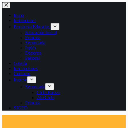
Saltar
al
contenido
Inicio
Institucional
Propuesta Educativa
Educación Inicial
Primaria
Secundaria
Inglés
Deportes
Pastoral
Galería
Inscripciones
Contacto
Ingreso
Secundaria
Ciclo Básico
2do Ciclo
Primaria
SIGED