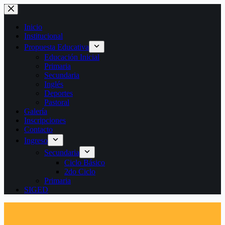
Saltar
al
contenido
Inicio
Institucional
Propuesta Educativa
Educación Inicial
Primaria
Secundaria
Inglés
Deportes
Pastoral
Galería
Inscripciones
Contacto
Ingreso
Secundaria
Ciclo Básico
2do Ciclo
Primaria
SIGED