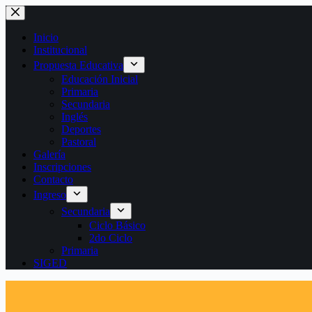
Saltar
al
contenido
Inicio
Institucional
Propuesta Educativa
Educación Inicial
Primaria
Secundaria
Inglés
Deportes
Pastoral
Galería
Inscripciones
Contacto
Ingreso
Secundaria
Ciclo Básico
2do Ciclo
Primaria
SIGED