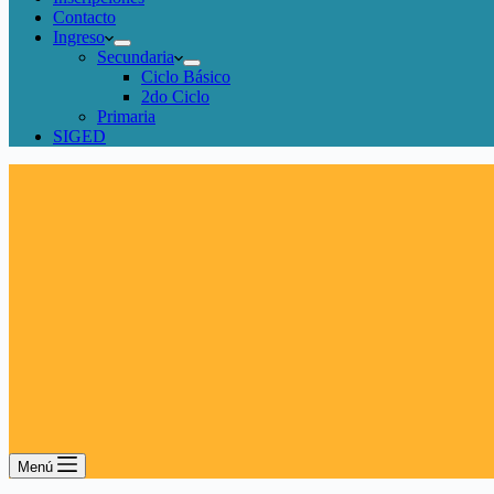
Contacto
Ingreso
Secundaria
Ciclo Básico
2do Ciclo
Primaria
SIGED
Menú