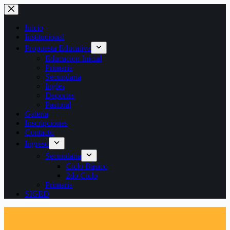
Saltar
al
contenido
Inicio
Institucional
Propuesta Educativa
Educación Inicial
Primaria
Secundaria
Inglés
Deportes
Pastoral
Galería
Inscripciones
Contacto
Ingreso
Secundaria
Ciclo Básico
2do Ciclo
Primaria
SIGED