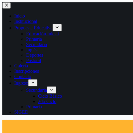
Saltar
al
contenido
Inicio
Institucional
Propuesta Educativa
Educación Inicial
Primaria
Secundaria
Inglés
Deportes
Pastoral
Galería
Inscripciones
Contacto
Ingreso
Secundaria
Ciclo Básico
2do Ciclo
Primaria
SIGED