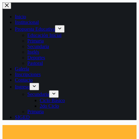
Saltar
al
contenido
Inicio
Institucional
Propuesta Educativa
Educación Inicial
Primaria
Secundaria
Inglés
Deportes
Pastoral
Galería
Inscripciones
Contacto
Ingreso
Secundaria
Ciclo Básico
2do Ciclo
Primaria
SIGED