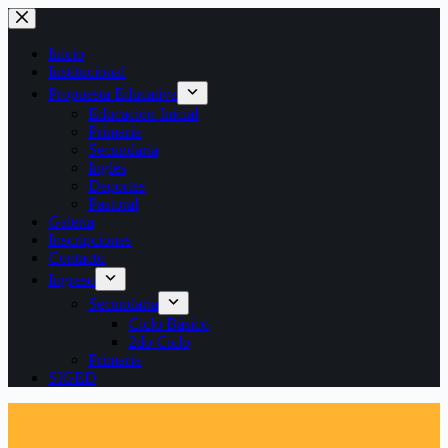
Saltar
al
contenido
Inicio
Institucional
Propuesta Educativa
Educación Inicial
Primaria
Secundaria
Inglés
Deportes
Pastoral
Galería
Inscripciones
Contacto
Ingreso
Secundaria
Ciclo Básico
2do Ciclo
Primaria
SIGED