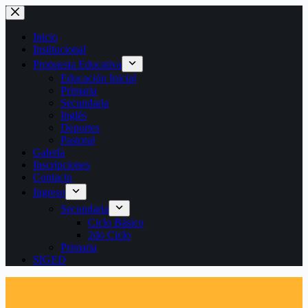
Saltar
al
contenido
Inicio
Institucional
Propuesta Educativa
Educación Inicial
Primaria
Secundaria
Inglés
Deportes
Pastoral
Galería
Inscripciones
Contacto
Ingreso
Secundaria
Ciclo Básico
2do Ciclo
Primaria
SIGED