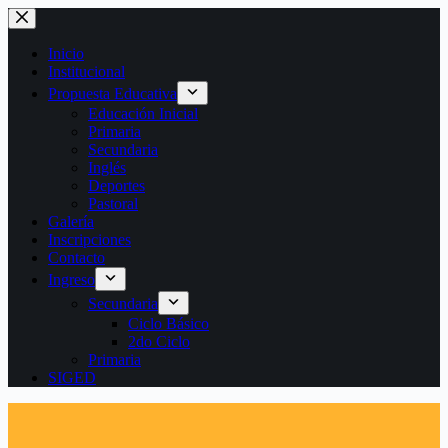
Saltar
al
contenido
Inicio
Institucional
Propuesta Educativa
Educación Inicial
Primaria
Secundaria
Inglés
Deportes
Pastoral
Galería
Inscripciones
Contacto
Ingreso
Secundaria
Ciclo Básico
2do Ciclo
Primaria
SIGED