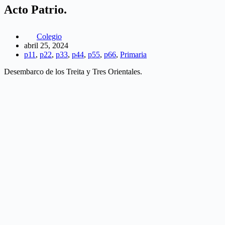
Acto Patrio.
Colegio
abril 25, 2024
p11
,
p22
,
p33
,
p44
,
p55
,
p66
,
Primaria
Desembarco de los Treita y Tres Orientales.