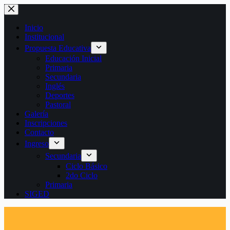
Saltar
al
contenido
Inicio
Institucional
Propuesta Educativa
Educación Inicial
Primaria
Secundaria
Inglés
Deportes
Pastoral
Galería
Inscripciones
Contacto
Ingreso
Secundaria
Ciclo Básico
2do Ciclo
Primaria
SIGED