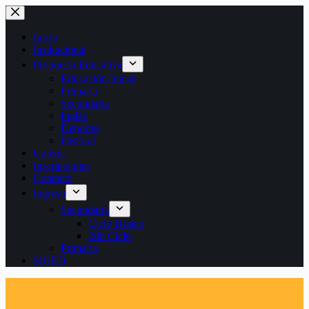
Saltar
al
contenido
Inicio
Institucional
Propuesta Educativa
Educación Inicial
Primaria
Secundaria
Inglés
Deportes
Pastoral
Galería
Inscripciones
Contacto
Ingreso
Secundaria
Ciclo Básico
2do Ciclo
Primaria
SIGED