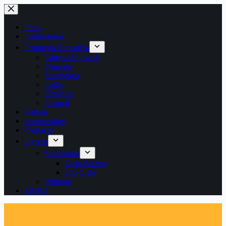
Saltar
al
contenido
Inicio
Institucional
Propuesta Educativa
Educación Inicial
Primaria
Secundaria
Inglés
Deportes
Pastoral
Galería
Inscripciones
Contacto
Ingreso
Secundaria
Ciclo Básico
2do Ciclo
Primaria
SIGED