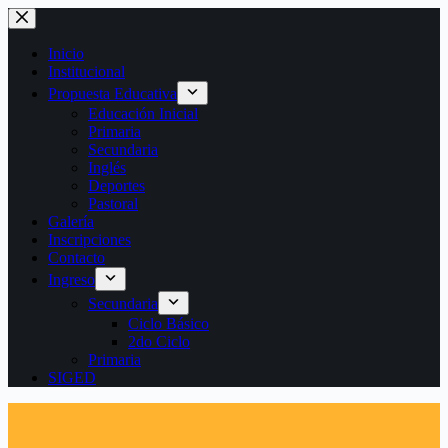
Saltar
al
contenido
Inicio
Institucional
Propuesta Educativa
Educación Inicial
Primaria
Secundaria
Inglés
Deportes
Pastoral
Galería
Inscripciones
Contacto
Ingreso
Secundaria
Ciclo Básico
2do Ciclo
Primaria
SIGED