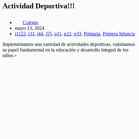
Actividad Deportiva!!!
Colegio
mayo 13, 2024
i1122
,
i33
,
i44
,
i55
,
p11
,
p22
,
p33
,
Primaria
,
Primera Infancia
Implementamos una variedad de actividades deportivas, valomamos
su papel fundamental en la educación y desarrollo integral de los
niños.»