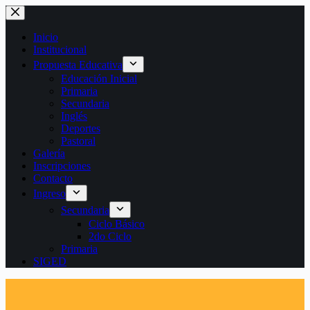
Saltar
al
contenido
Inicio
Institucional
Propuesta Educativa
Educación Inicial
Primaria
Secundaria
Inglés
Deportes
Pastoral
Galería
Inscripciones
Contacto
Ingreso
Secundaria
Ciclo Básico
2do Ciclo
Primaria
SIGED