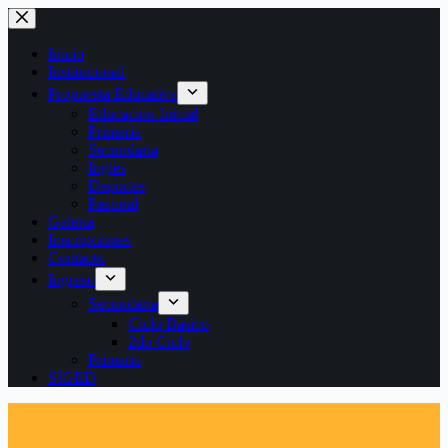
Saltar
al
contenido
Inicio
Institucional
Propuesta Educativa
Educación Inicial
Primaria
Secundaria
Inglés
Deportes
Pastoral
Galería
Inscripciones
Contacto
Ingreso
Secundaria
Ciclo Básico
2do Ciclo
Primaria
SIGED