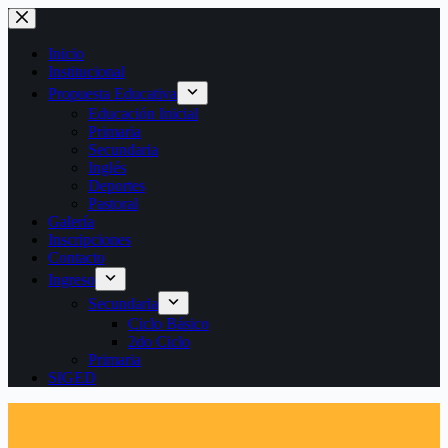
Saltar
al
contenido
Inicio
Institucional
Propuesta Educativa
Educación Inicial
Primaria
Secundaria
Inglés
Deportes
Pastoral
Galería
Inscripciones
Contacto
Ingreso
Secundaria
Ciclo Básico
2do Ciclo
Primaria
SIGED