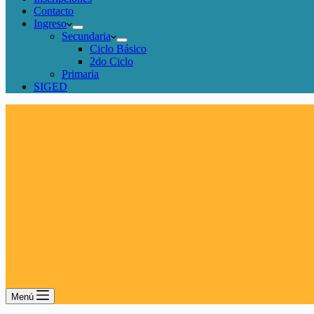
Contacto
Ingreso
Secundaria
Ciclo Básico
2do Ciclo
Primaria
SIGED
Menú