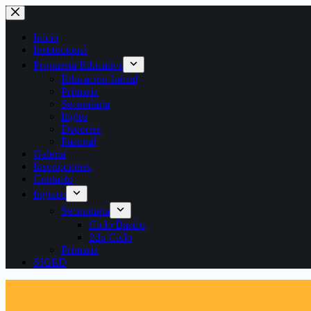
Saltar
al
contenido
Inicio
Institucional
Propuesta Educativa
Educación Inicial
Primaria
Secundaria
Inglés
Deportes
Pastoral
Galería
Inscripciones
Contacto
Ingreso
Secundaria
Ciclo Básico
2do Ciclo
Primaria
SIGED