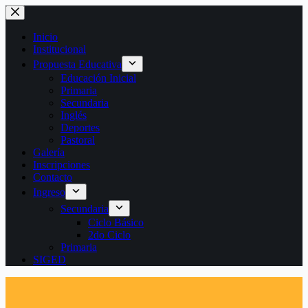
Saltar
al
contenido
Inicio
Institucional
Propuesta Educativa
Educación Inicial
Primaria
Secundaria
Inglés
Deportes
Pastoral
Galería
Inscripciones
Contacto
Ingreso
Secundaria
Ciclo Básico
2do Ciclo
Primaria
SIGED