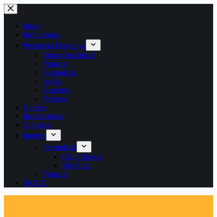
Saltar
al
contenido
Inicio
Institucional
Propuesta Educativa
Educación Inicial
Primaria
Secundaria
Inglés
Deportes
Pastoral
Galería
Inscripciones
Contacto
Ingreso
Secundaria
Ciclo Básico
2do Ciclo
Primaria
SIGED