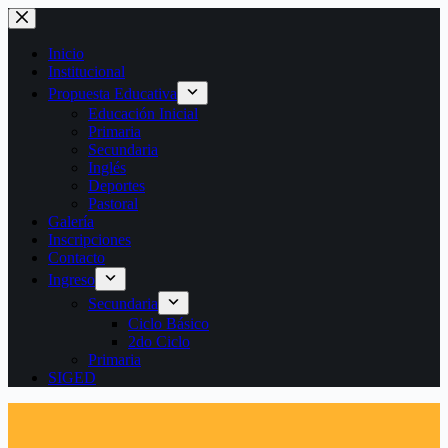
Saltar
al
contenido
Inicio
Institucional
Propuesta Educativa
Educación Inicial
Primaria
Secundaria
Inglés
Deportes
Pastoral
Galería
Inscripciones
Contacto
Ingreso
Secundaria
Ciclo Básico
2do Ciclo
Primaria
SIGED