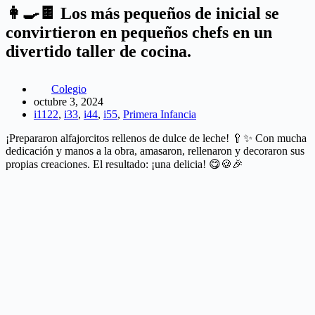
👩‍🍳🍫 Los más pequeños de inicial se
convirtieron en pequeños chefs en un
divertido taller de cocina.
Colegio
octubre 3, 2024
i1122
,
i33
,
i44
,
i55
,
Primera Infancia
¡Prepararon alfajorcitos rellenos de dulce de leche! 🥄✨ Con mucha
dedicación y manos a la obra, amasaron, rellenaron y decoraron sus
propias creaciones. El resultado: ¡una delicia! 😋🍪🎉