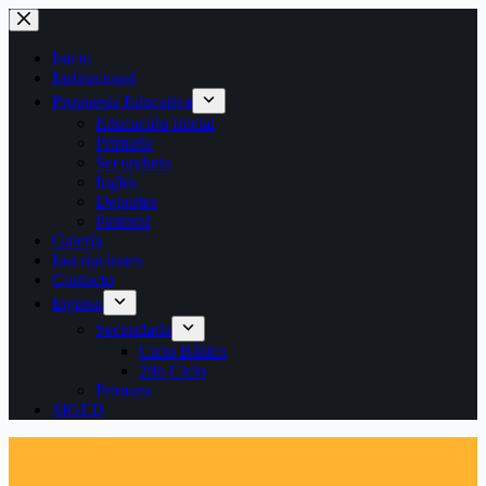
Saltar
al
contenido
Inicio
Institucional
Propuesta Educativa
Educación Inicial
Primaria
Secundaria
Inglés
Deportes
Pastoral
Galería
Inscripciones
Contacto
Ingreso
Secundaria
Ciclo Básico
2do Ciclo
Primaria
SIGED