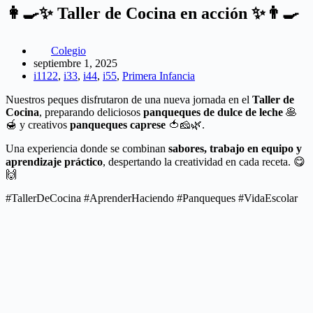
👩‍🍳✨ Taller de Cocina en acción ✨👨‍🍳
Colegio
septiembre 1, 2025
i1122
,
i33
,
i44
,
i55
,
Primera Infancia
Nuestros peques disfrutaron de una nueva jornada en el
Taller de
Cocina
, preparando deliciosos
panqueques de dulce de leche
🥞
🍯 y creativos
panqueques caprese
🍅🧀🌿.
Una experiencia donde se combinan
sabores, trabajo en equipo y
aprendizaje práctico
, despertando la creatividad en cada receta. 😋
🙌
#TallerDeCocina #AprenderHaciendo #Panqueques #VidaEscolar