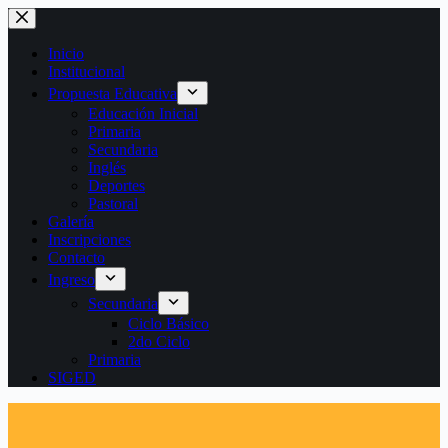
Saltar
al
contenido
Inicio
Institucional
Propuesta Educativa
Educación Inicial
Primaria
Secundaria
Inglés
Deportes
Pastoral
Galería
Inscripciones
Contacto
Ingreso
Secundaria
Ciclo Básico
2do Ciclo
Primaria
SIGED