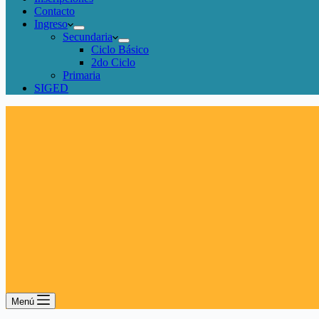
Contacto
Ingreso
Secundaria
Ciclo Básico
2do Ciclo
Primaria
SIGED
Menú