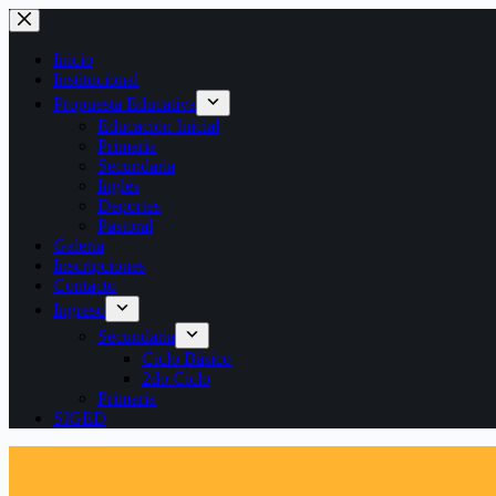
Saltar
al
contenido
Inicio
Institucional
Propuesta Educativa
Educación Inicial
Primaria
Secundaria
Inglés
Deportes
Pastoral
Galería
Inscripciones
Contacto
Ingreso
Secundaria
Ciclo Básico
2do Ciclo
Primaria
SIGED