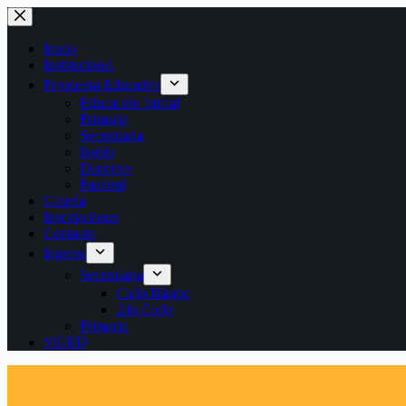
Saltar
al
contenido
Inicio
Institucional
Propuesta Educativa
Educación Inicial
Primaria
Secundaria
Inglés
Deportes
Pastoral
Galería
Inscripciones
Contacto
Ingreso
Secundaria
Ciclo Básico
2do Ciclo
Primaria
SIGED