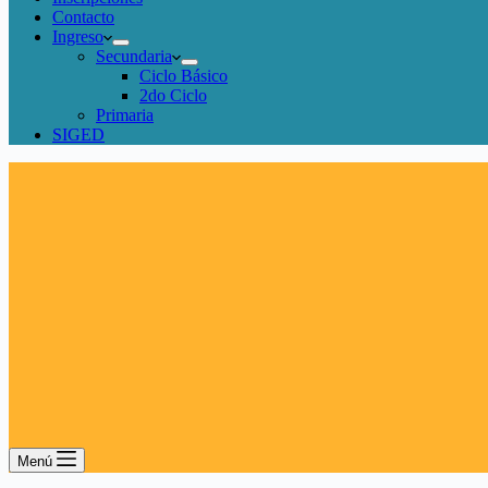
Contacto
Ingreso
Secundaria
Ciclo Básico
2do Ciclo
Primaria
SIGED
Menú