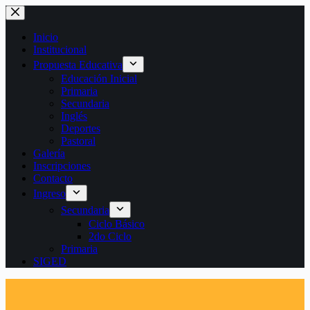
Saltar
al
contenido
Inicio
Institucional
Propuesta Educativa
Educación Inicial
Primaria
Secundaria
Inglés
Deportes
Pastoral
Galería
Inscripciones
Contacto
Ingreso
Secundaria
Ciclo Básico
2do Ciclo
Primaria
SIGED