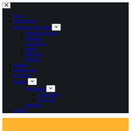
Saltar
al
contenido
Inicio
Institucional
Propuesta Educativa
Educación Inicial
Primaria
Secundaria
Inglés
Deportes
Pastoral
Galería
Inscripciones
Contacto
Ingreso
Secundaria
Ciclo Básico
2do Ciclo
Primaria
SIGED