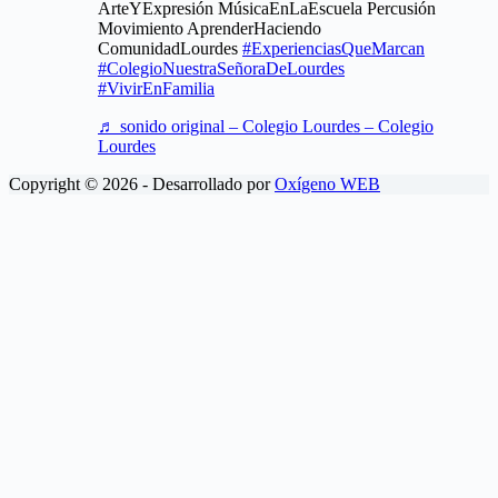
ArteYExpresión MúsicaEnLaEscuela Percusión
Movimiento AprenderHaciendo
ComunidadLourdes
#ExperienciasQueMarcan
#ColegioNuestraSeñoraDeLourdes
#VivirEnFamilia
♬ sonido original – Colegio Lourdes – Colegio
Lourdes
Copyright © 2026 - Desarrollado por
Oxígeno WEB