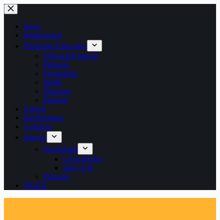
Saltar
al
contenido
Inicio
Institucional
Propuesta Educativa
Educación Inicial
Primaria
Secundaria
Inglés
Deportes
Pastoral
Galería
Inscripciones
Contacto
Ingreso
Secundaria
Ciclo Básico
2do Ciclo
Primaria
SIGED