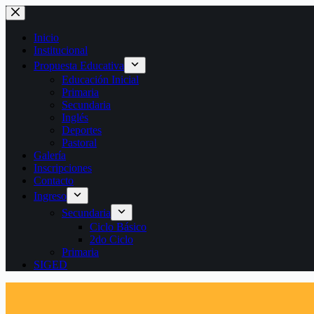
Saltar
al
contenido
Inicio
Institucional
Propuesta Educativa
Educación Inicial
Primaria
Secundaria
Inglés
Deportes
Pastoral
Galería
Inscripciones
Contacto
Ingreso
Secundaria
Ciclo Básico
2do Ciclo
Primaria
SIGED