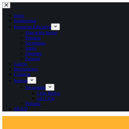
Saltar
al
contenido
Inicio
Institucional
Propuesta Educativa
Educación Inicial
Primaria
Secundaria
Inglés
Deportes
Pastoral
Galería
Inscripciones
Contacto
Ingreso
Secundaria
Ciclo Básico
2do Ciclo
Primaria
SIGED