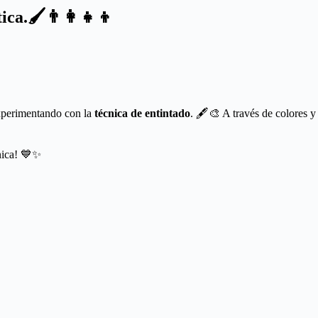
ca.🖌️👨‍👩‍👧‍👦
experimentando con la
técnica de entintado
. 🖋️🎨 A través de colores 
única! 💙✨