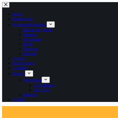
Saltar
al
contenido
Inicio
Institucional
Propuesta Educativa
Educación Inicial
Primaria
Secundaria
Inglés
Deportes
Pastoral
Galería
Inscripciones
Contacto
Ingreso
Secundaria
Ciclo Básico
2do Ciclo
Primaria
SIGED