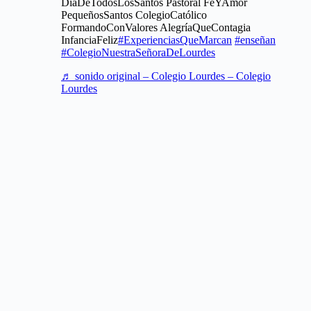
DíaDeTodosLosSantos Pastoral FeYAmor
PequeñosSantos ColegioCatólico
FormandoConValores AlegríaQueContagia
InfanciaFeliz
#ExperienciasQueMarcan
#enseñan
#ColegioNuestraSeñoraDeLourdes
♬ sonido original – Colegio Lourdes – Colegio
Lourdes