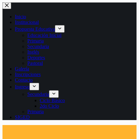
Saltar
al
contenido
Inicio
Institucional
Propuesta Educativa
Educación Inicial
Primaria
Secundaria
Inglés
Deportes
Pastoral
Galería
Inscripciones
Contacto
Ingreso
Secundaria
Ciclo Básico
2do Ciclo
Primaria
SIGED