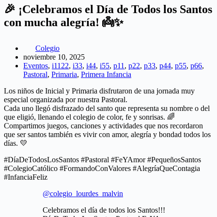
🎉 ¡Celebramos el Día de Todos los Santos
con mucha alegría! 👼✨
Colegio
noviembre 10, 2025
Eventos
,
i1122
,
i33
,
i44
,
i55
,
p11
,
p22
,
p33
,
p44
,
p55
,
p66
,
Pastoral
,
Primaria
,
Primera Infancia
Los niños de Inicial y Primaria disfrutaron de una jornada muy
especial organizada por nuestra Pastoral.
Cada uno llegó disfrazado del santo que representa su nombre o del
que eligió, llenando el colegio de color, fe y sonrisas. 🌈
Compartimos juegos, canciones y actividades que nos recordaron
que ser santos también es vivir con amor, alegría y bondad todos los
días. 💛
#DíaDeTodosLosSantos #Pastoral #FeYAmor #PequeñosSantos
#ColegioCatólico #FormandoConValores #AlegríaQueContagia
#InfanciaFeliz
@colegio_lourdes_malvin
Celebramos el día de todos los Santos!!!