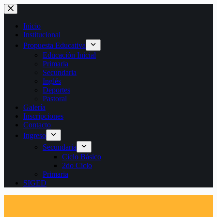
Saltar
al
contenido
Inicio
Institucional
Propuesta Educativa
Educación Inicial
Primaria
Secundaria
Inglés
Deportes
Pastoral
Galería
Inscripciones
Contacto
Ingreso
Secundaria
Ciclo Básico
2do Ciclo
Primaria
SIGED