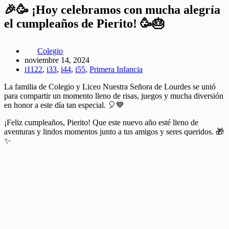
🎉🥳 ¡Hoy celebramos con mucha alegría
el cumpleaños de Pierito! 🥳🎂
Colegio
noviembre 14, 2024
i1122
,
i33
,
i44
,
i55
,
Primera Infancia
La familia de Colegio y Liceo Nuestra Señora de Lourdes se unió
para compartir un momento lleno de risas, juegos y mucha diversión
en honor a este día tan especial. 🎈💙
¡Feliz cumpleaños, Pierito! Que este nuevo año esté lleno de
aventuras y lindos momentos junto a tus amigos y seres queridos. 🎁
✨